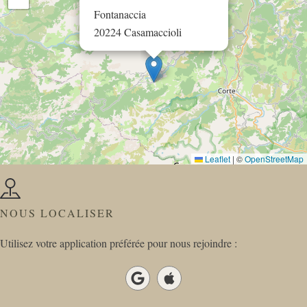
Fontanaccia
20224 Casamaccioli
Leaflet
|
©
OpenStreetMap
NOUS LOCALISER
Utilisez votre application préférée pour nous rejoindre :