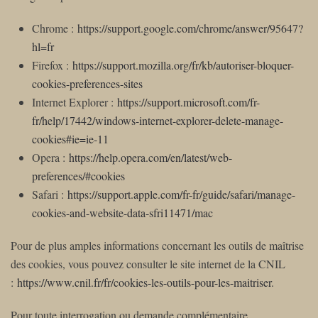
Chrome :
https://support.google.com/chrome/answer/95647?
hl=fr
Firefox :
https://support.mozilla.org/fr/kb/autoriser-bloquer-
cookies-preferences-sites
Internet Explorer :
https://support.microsoft.com/fr-
fr/help/17442/windows-internet-explorer-delete-manage-
cookies#ie=ie-11
Opera :
https://help.opera.com/en/latest/web-
preferences/#cookies
Safari :
https://support.apple.com/fr-fr/guide/safari/manage-
cookies-and-website-data-sfri11471/mac
Pour de plus amples informations concernant les outils de maîtrise
des cookies, vous pouvez consulter le site internet de la CNIL
:
https://www.cnil.fr/fr/cookies-les-outils-pour-les-maitriser
.
Pour toute interrogation ou demande complémentaire